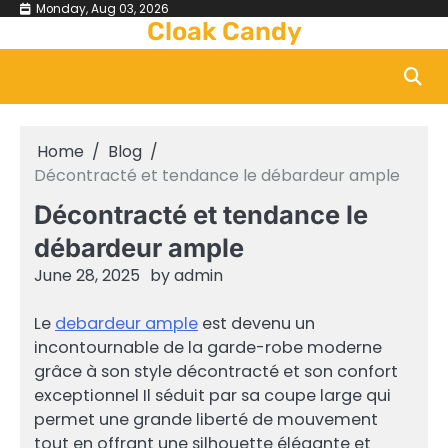
Skip
Monday, Aug 03, 2026
Cloak Candy
to
content
Home
Blog
Décontracté et tendance le débardeur ample
Décontracté et tendance le
débardeur ample
June 28, 2025
by
admin
Le
debardeur ample
est devenu un
incontournable de la garde-robe moderne
grâce à son style décontracté et son confort
exceptionnel Il séduit par sa coupe large qui
permet une grande liberté de mouvement
tout en offrant une silhouette élégante et