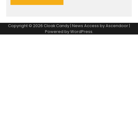
Copyright © 2026
Cloak Candy
| News Access by
Ascendoor
|
Powered by
WordPress
.