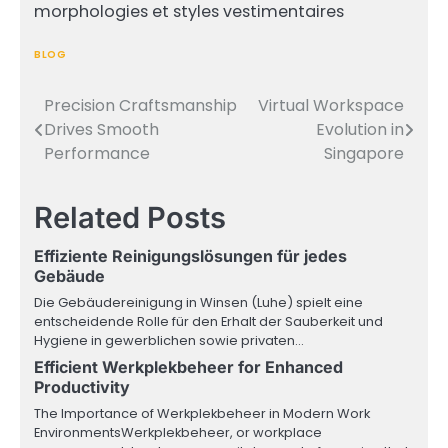
morphologies et styles vestimentaires
BLOG
Precision Craftsmanship
Virtual Workspace
Post
Drives Smooth
Evolution in
navigation
Performance
Singapore
Related Posts
Effiziente Reinigungslösungen für jedes
Gebäude
Die Gebäudereinigung in Winsen (Luhe) spielt eine
entscheidende Rolle für den Erhalt der Sauberkeit und
Hygiene in gewerblichen sowie privaten…
Efficient Werkplekbeheer for Enhanced
Productivity
The Importance of Werkplekbeheer in Modern Work
EnvironmentsWerkplekbeheer, or workplace