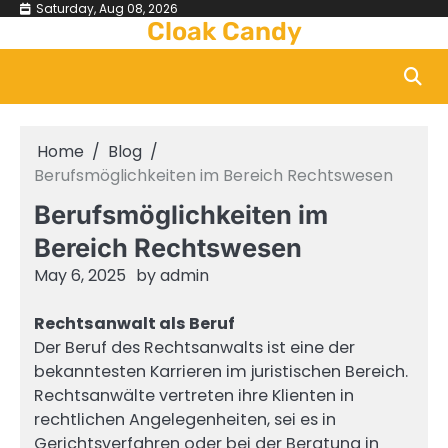
Skip
Saturday, Aug 08, 2026
Cloak Candy
to
content
Home
Blog
Berufsmöglichkeiten im Bereich Rechtswesen
Berufsmöglichkeiten im
Bereich Rechtswesen
May 6, 2025
by
admin
Rechtsanwalt als Beruf
Der Beruf des Rechtsanwalts ist eine der
bekanntesten Karrieren im juristischen Bereich.
Rechtsanwälte vertreten ihre Klienten in
rechtlichen Angelegenheiten, sei es in
Gerichtsverfahren oder bei der Beratung in