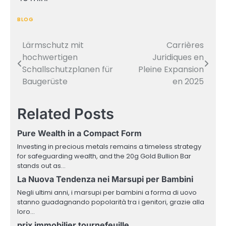
BLOG
Lärmschutz mit
Carrières
Post
hochwertigen
Juridiques en
navigation
Schallschutzplanen für
Pleine Expansion
Baugerüste
en 2025
Related Posts
Pure Wealth in a Compact Form
Investing in precious metals remains a timeless strategy
for safeguarding wealth, and the 20g Gold Bullion Bar
stands out as…
La Nuova Tendenza nei Marsupi per Bambini
Negli ultimi anni, i marsupi per bambini a forma di uovo
stanno guadagnando popolarità tra i genitori, grazie alla
loro…
prix immobilier tournefeuille