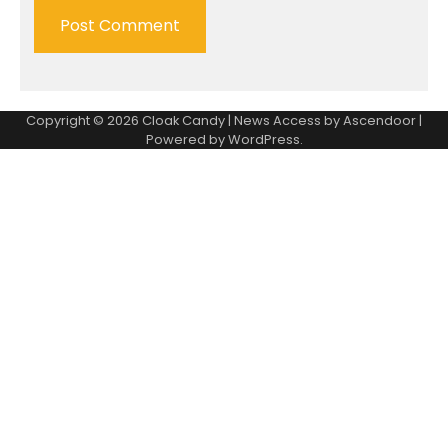
Copyright © 2026
Cloak Candy
| News Access by
Ascendoor
|
Powered by
WordPress
.