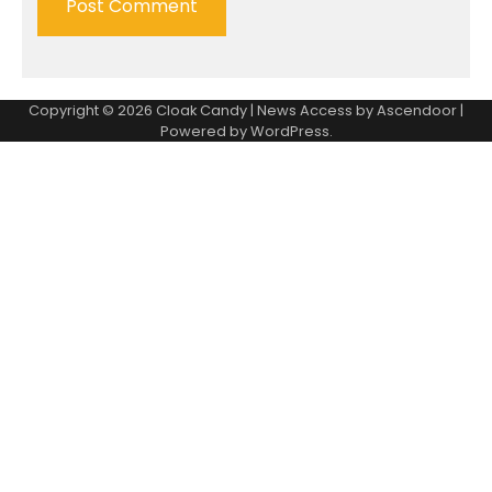
Copyright © 2026
Cloak Candy
| News Access by
Ascendoor
|
Powered by
WordPress
.