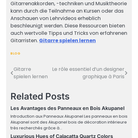
Gitarrenakkorden, -techniken und Musiktheorie
kann durch die Teilnahme an Kursen oder das
Anschauen von Lehrvideos erheblich
beschleunigt werden. Diese Ressourcen bieten
auch wertvolle Tipps und Tricks von erfahrenen
Gitarristen.
Gitarre spielen lernen
BLOG
Gitarre
Le rôle essentiel d’un designer
Post
spielen lernen
graphique à Paris
navigation
Related Posts
Les Avantages des Panneaux en Bois Akupanel
Introduction aux Panneaux Akupanel Les panneaux en bois
Akupanel sont des Akupanel bois de décoration intérieure
très recherchés grâce à…
Luxurious Hues of Calacatta Quartz Colors