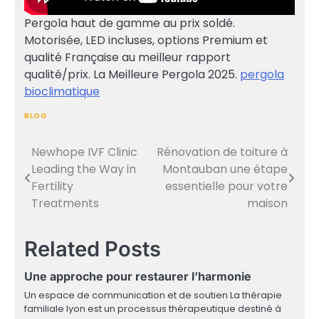
Pergola haut de gamme au prix soldé.
Motorisée, LED incluses, options Premium et
qualité Française au meilleur rapport
qualité/prix. La Meilleure Pergola 2025.
pergola
bioclimatique
BLOG
Newhope IVF Clinic
Rénovation de toiture à
Post
Leading the Way in
Montauban une étape
navigation
Fertility
essentielle pour votre
Treatments
maison
Related Posts
Une approche pour restaurer l’harmonie
Un espace de communication et de soutien La thérapie
familiale lyon est un processus thérapeutique destiné à