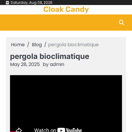
Skip
Saturday, Aug 08, 2026
Cloak Candy
to
content
Home
Blog
pergola bioclimatique
pergola bioclimatique
May 28, 2025
by
admin