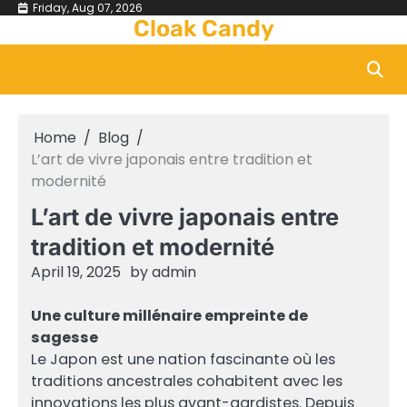
Skip
Friday, Aug 07, 2026
Cloak Candy
to
content
Home
Blog
L’art de vivre japonais entre tradition et
modernité
L’art de vivre japonais entre
tradition et modernité
April 19, 2025
by
admin
Une culture millénaire empreinte de
sagesse
Le Japon est une nation fascinante où les
traditions ancestrales cohabitent avec les
innovations les plus avant-gardistes. Depuis