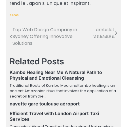
rend le Japon si unique et inspirant.
BLOG
Top Web Design Company in
ambslot
Post
Sydney Offering Innovative
ทดลองเล่น
navigation
Solutions
Related Posts
Kambo Healing Near Me A Natural Path to
Physical and Emotional Cleansing
Traditional Roots of Kambo MedicineKambo healing is an
ancient Amazonian ritual that involves the application of a
secretion from the…
navette gare toulouse aéroport
Efficient Travel with London Airport Taxi
Services
Convenient Airport Transfers London airport taxi services