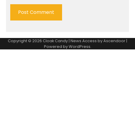
Copyright © 2026
Cloak Candy
| News Access by
Ascendoor
|
Powered by
WordPress
.