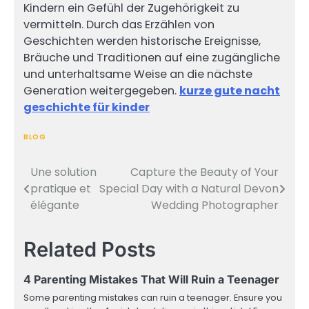
Kindern ein Gefühl der Zugehörigkeit zu
vermitteln. Durch das Erzählen von
Geschichten werden historische Ereignisse,
Bräuche und Traditionen auf eine zugängliche
und unterhaltsame Weise an die nächste
Generation weitergegeben.
kurze gute nacht
geschichte für kinder
BLOG
Une solution
Capture the Beauty of Your
Post
pratique et
Special Day with a Natural Devon
navigation
élégante
Wedding Photographer
Related Posts
4 Parenting Mistakes That Will Ruin a Teenager
Some parenting mistakes can ruin a teenager. Ensure you