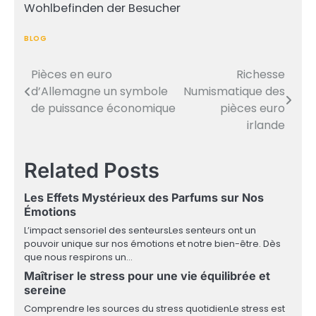
Wohlbefinden der Besucher
BLOG
Pièces en euro
Richesse
Post
d’Allemagne un symbole
Numismatique des
navigation
de puissance économique
pièces euro
irlande
Related Posts
Les Effets Mystérieux des Parfums sur Nos
Émotions
L’impact sensoriel des senteursLes senteurs ont un
pouvoir unique sur nos émotions et notre bien-être. Dès
que nous respirons un…
Maîtriser le stress pour une vie équilibrée et
sereine
Comprendre les sources du stress quotidienLe stress est