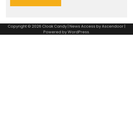
Copyright © 2026
Cloak Candy
| News Access by
Ascendoor
|
Powered by
WordPress
.