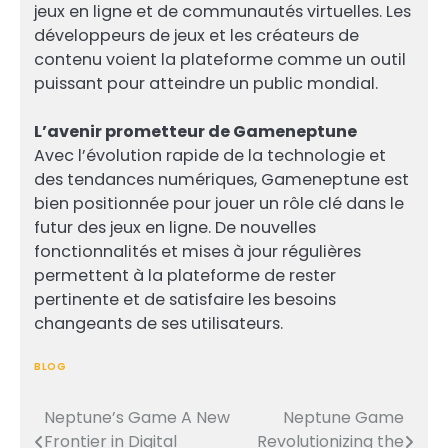
jeux en ligne et de communautés virtuelles. Les
développeurs de jeux et les créateurs de
contenu voient la plateforme comme un outil
puissant pour atteindre un public mondial.
L’avenir prometteur de Gameneptune
Avec l’évolution rapide de la technologie et
des tendances numériques, Gameneptune est
bien positionnée pour jouer un rôle clé dans le
futur des jeux en ligne. De nouvelles
fonctionnalités et mises à jour régulières
permettent à la plateforme de rester
pertinente et de satisfaire les besoins
changeants de ses utilisateurs.
BLOG
Neptune’s Game A New
Neptune Game
Post
Frontier in Digital
Revolutionizing the