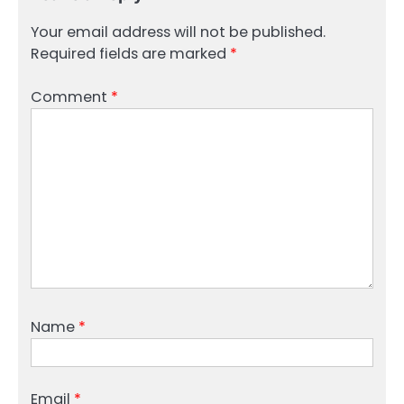
Your email address will not be published.
Required fields are marked
*
Comment
*
Name
*
Email
*