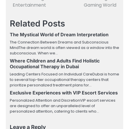
navigation
Entertainment
Gaming World
Related Posts
The Mystical World of Dream Interpretation
The Connection Between Dreams and Subconscious
MindThe dream world is often viewed as a window into the
subconscious. When we…
Where Children and Adults Find Holistic
Occupational Therapy in Dubai
Leading Centers Focused on Individual CareDubai is home
to several top-tier occupational therapy centers that
prioritize personalized treatment plans for…
Exclusive Experiences with VIP Escort Services
Personalized Attention and DiscretionVIP escort services
are designed to offer an unparalleled level of
personalized attention, catering to clients who…
Leave a Reply