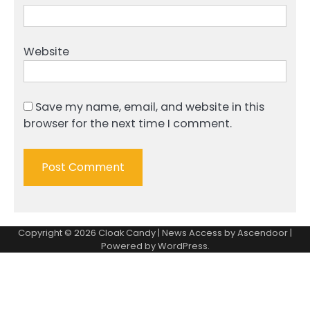
Website
Save my name, email, and website in this
browser for the next time I comment.
Copyright © 2026
Cloak Candy
| News Access by
Ascendoor
|
Powered by
WordPress
.