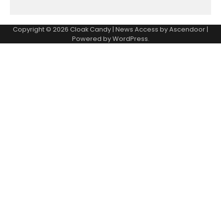
Copyright © 2026
Cloak Candy
| News Access by
Ascendoor
|
Powered by
WordPress
.