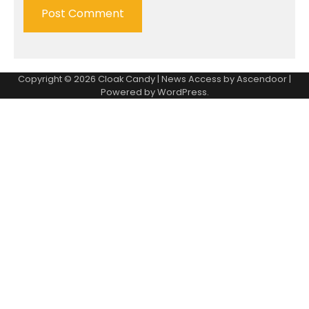
Copyright © 2026
Cloak Candy
| News Access by
Ascendoor
|
Powered by
WordPress
.