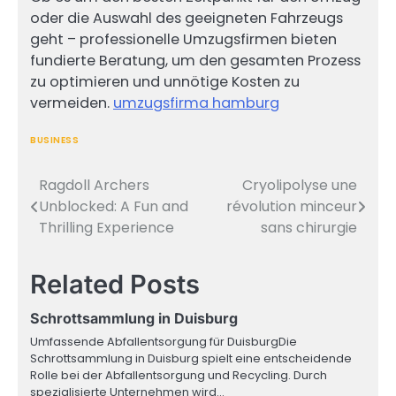
oder die Auswahl des geeigneten Fahrzeugs
geht – professionelle Umzugsfirmen bieten
fundierte Beratung, um den gesamten Prozess
zu optimieren und unnötige Kosten zu
vermeiden.
umzugsfirma hamburg
BUSINESS
Ragdoll Archers
Cryolipolyse une
Post
Unblocked: A Fun and
révolution minceur
navigation
Thrilling Experience
sans chirurgie
Related Posts
Schrottsammlung in Duisburg
Umfassende Abfallentsorgung für DuisburgDie
Schrottsammlung in Duisburg spielt eine entscheidende
Rolle bei der Abfallentsorgung und Recycling. Durch
spezialisierte Unternehmen wird…