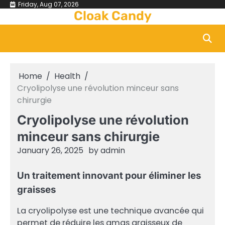
Skip
Friday, Aug 07, 2026
Cloak Candy
to
content
Home
Health
Cryolipolyse une révolution minceur sans
chirurgie
Cryolipolyse une révolution
minceur sans chirurgie
January 26, 2025
by
admin
Un traitement innovant pour éliminer les
graisses
La cryolipolyse est une technique avancée qui
permet de réduire les amas graisseux de