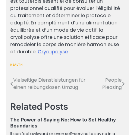
est toutefois essentiel de consulter un
professionnel qualifié pour évaluer l’éligibilité
au traitement et déterminer le protocole
adapté. En complément d’une alimentation
équilibrée et d’un mode de vie actif, la
cryolipolyse offre une solution efficace pour
remodeler le corps de manière harmonieuse
et durable.
Cryolipolyse
HEALTH
Vielseitige Dienstleistungen für
People
Post
einen reibungslosen Umzug
Pleasing
navigation
Related Posts
The Power of Saying No: How to Set Healthy
Boundaries
It can feel awkward or even self-serving to say no in a