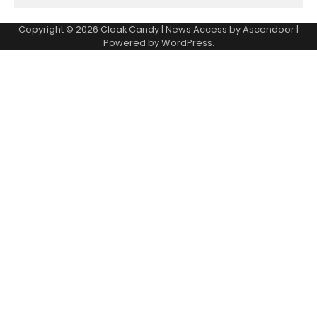
Copyright © 2026
Cloak Candy
| News Access by
Ascendoor
|
Powered by
WordPress
.