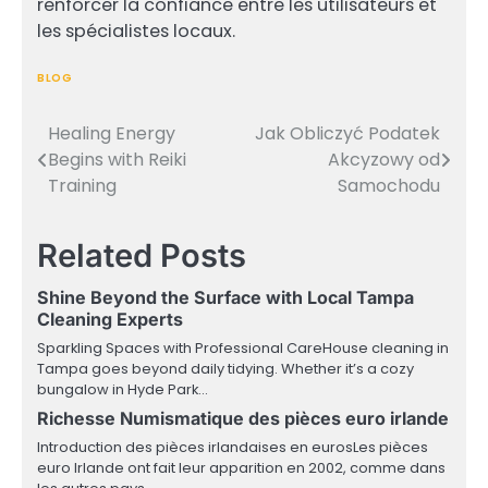
renforcer la confiance entre les utilisateurs et
les spécialistes locaux.
BLOG
Healing Energy
Jak Obliczyć Podatek
Post
Begins with Reiki
Akcyzowy od
navigation
Training
Samochodu
Related Posts
Shine Beyond the Surface with Local Tampa
Cleaning Experts
Sparkling Spaces with Professional CareHouse cleaning in
Tampa goes beyond daily tidying. Whether it’s a cozy
bungalow in Hyde Park…
Richesse Numismatique des pièces euro irlande
Introduction des pièces irlandaises en eurosLes pièces
euro Irlande ont fait leur apparition en 2002, comme dans