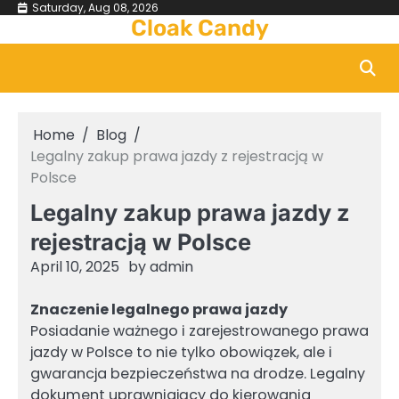
Skip
Saturday, Aug 08, 2026
Cloak Candy
to
content
Home
Blog
Legalny zakup prawa jazdy z rejestracją w
Polsce
Legalny zakup prawa jazdy z
rejestracją w Polsce
April 10, 2025
by
admin
Znaczenie legalnego prawa jazdy
Posiadanie ważnego i zarejestrowanego prawa
jazdy w Polsce to nie tylko obowiązek, ale i
gwarancja bezpieczeństwa na drodze. Legalny
dokument uprawniający do kierowania