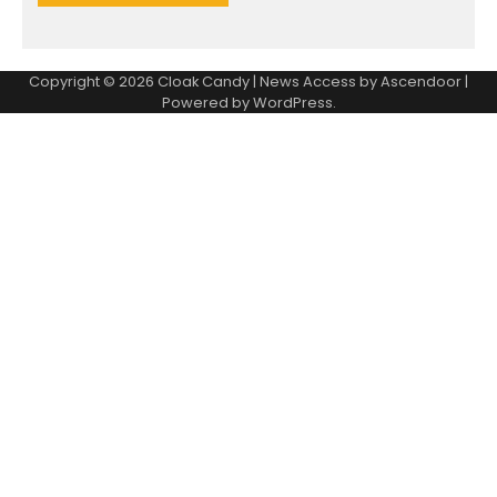
Copyright © 2026
Cloak Candy
| News Access by
Ascendoor
|
Powered by
WordPress
.