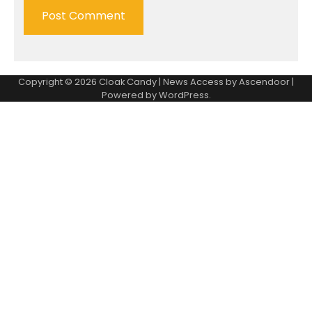
Copyright © 2026
Cloak Candy
| News Access by
Ascendoor
|
Powered by
WordPress
.