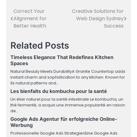
Correct Your
Creative Solutions for
Post
Alignment for
Web Design Sydney
navigation
Better Health
Success
Related Posts
Timeless Elegance That Redefines Kitchen
Spaces
Natural Beauty Meets DurabilityA Granite Countertop adds
instant charm and sophistication to any kitchen. Known for
its natural patterns and…
Les bienfaits du kombucha pour la santé
Un élixir naturel pour la santé intestinale Le kombucha, un
thé fermenté, a acquis une immense popularité en raison
de…
Google Ads Agentur für erfolgreiche Online-
Werbung
Professionelle Google Ads StrategienEine Google Ads