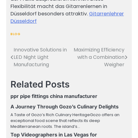
Flexibilität macht das Gitarrenlernen in
Düsseldorf besonders attraktiv.
Gitarrenlehrer
Düsseldorf
BLOG
Innovative Solutions in
Maximizing Efficiency
Post
LED Night Light
with a Combination
navigation
Manufacturing
Weigher
Related Posts
ppr pipe fittings china manufacturer
A Journey Through Gozo’s Culinary Delights
A Taste of Gozo’s Rich Culinary HeritageGozo offers an
exceptional food scene that reflects its deep
Mediterranean roots. The island’s…
Top Videographers in Las Vegas for