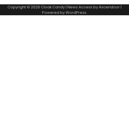
Copyright © 2026
Cloak Candy
| News Access by
Ascendoor
|
Powered by
WordPress
.