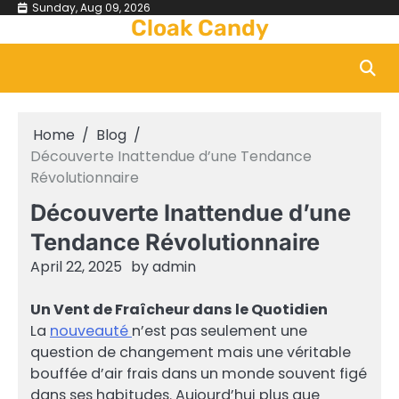
Skip
Sunday, Aug 09, 2026
Cloak Candy
to
content
Home
Blog
Découverte Inattendue d’une Tendance
Révolutionnaire
Découverte Inattendue d’une
Tendance Révolutionnaire
April 22, 2025
by
admin
Un Vent de Fraîcheur dans le Quotidien
La
nouveauté
n’est pas seulement une
question de changement mais une véritable
bouffée d’air frais dans un monde souvent figé
dans ses habitudes. Aujourd’hui plus que