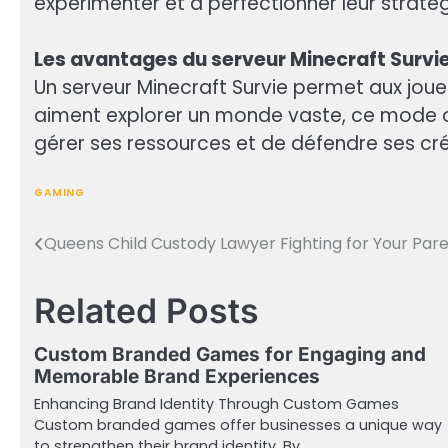
expérimenter et à perfectionner leur stratég
Les avantages du serveur Minecraft Survi
Un serveur Minecraft Survie permet aux joue
aiment explorer un monde vaste, ce mode offr
gérer ses ressources et de défendre ses cré
GAMING
Queens Child Custody Lawyer Fighting for Your Pare
Post
navigation
Related Posts
Custom Branded Games for Engaging and
Memorable Brand Experiences
Enhancing Brand Identity Through Custom Games
Custom branded games offer businesses a unique way
to strengthen their brand identity. By…