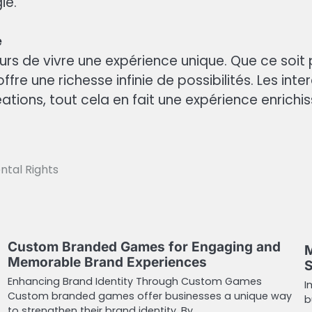
ie.
e
urs de vivre une expérience unique. Que ce soit 
e une richesse infinie de possibilités. Les inte
ations, tout cela en fait une expérience enrichi
ntal Rights
Custom Branded Games for Engaging and
M
Memorable Brand Experiences
S
Enhancing Brand Identity Through Custom Games
I
Custom branded games offer businesses a unique way
b
to strengthen their brand identity. By…