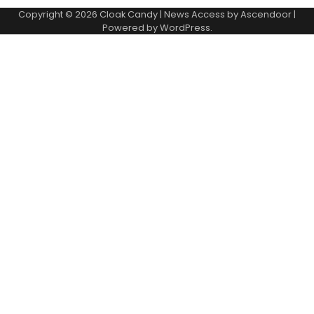
Copyright © 2026
Cloak Candy
| News Access by
Ascendoor
|
Powered by
WordPress
.