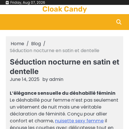
Skip
Friday, Aug 07, 2026
Cloak Candy
to
content
Home
Blog
Séduction nocturne en satin et dentelle
Séduction nocturne en satin et
dentelle
June 14, 2025
by
admin
L’élégance sensuelle du déshabillé féminin
Le déshabillé pour femme n’est pas seulement
un vêtement de nuit mais une véritable
déclaration de féminité. Conçu pour allier
confort et charme,
nuisette sexy femme
il
épouse les courbes avec délicatesse tout en