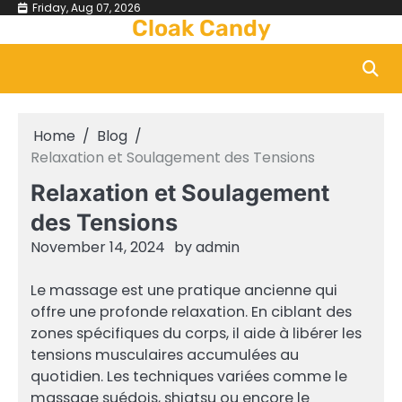
Skip
Friday, Aug 07, 2026
Cloak Candy
to
content
Home
Blog
Relaxation et Soulagement des Tensions
Relaxation et Soulagement
des Tensions
November 14, 2024
by
admin
Le massage est une pratique ancienne qui
offre une profonde relaxation. En ciblant des
zones spécifiques du corps, il aide à libérer les
tensions musculaires accumulées au
quotidien. Les techniques variées comme le
massage suédois, shiatsu ou encore le