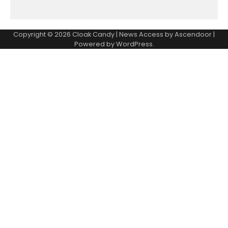
Copyright © 2026
Cloak Candy
| News Access by
Ascendoor
|
Powered by
WordPress
.