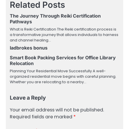
Related Posts
The Journey Through Reiki Certification
Pathways
What is Reiki Certification The Reiki certification process is
a transformative journey that allows individuals to harness
and channel healing…
ladbrokes bonus
Smart Book Packing Services for Office Library
Relocation
Planning Your Residential Move Successfully A well-
organized residential move begins with careful planning.
Whether you are relocating to a nearby…
Leave a Reply
Your email address will not be published.
Required fields are marked
*