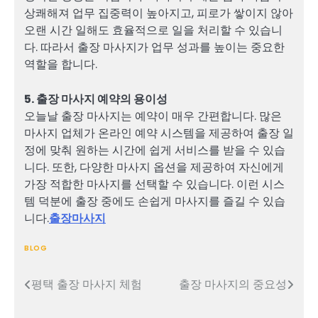
상쾌해져 업무 집중력이 높아지고, 피로가 쌓이지 않아
오랜 시간 일해도 효율적으로 일을 처리할 수 있습니
다. 따라서 출장 마사지가 업무 성과를 높이는 중요한
역할을 합니다.
5. 출장 마사지 예약의 용이성
오늘날 출장 마사지는 예약이 매우 간편합니다. 많은
마사지 업체가 온라인 예약 시스템을 제공하여 출장 일
정에 맞춰 원하는 시간에 쉽게 서비스를 받을 수 있습
니다. 또한, 다양한 마사지 옵션을 제공하여 자신에게
가장 적합한 마사지를 선택할 수 있습니다. 이런 시스
템 덕분에 출장 중에도 손쉽게 마사지를 즐길 수 있습
니다.
출장마사지
BLOG
평택 출장 마사지 체험
출장 마사지의 중요성
Post
navigation