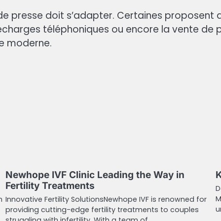
 de presse doit s’adapter. Certaines proposen
arges téléphoniques ou encore la vente de pro
ère moderne.
Newhope IVF Clinic Leading the Way in
K
Fertility Treatments
D
M
h
Innovative Fertility SolutionsNewhope IVF is renowned for
u
providing cutting-edge fertility treatments to couples
struggling with infertility. With a team of…