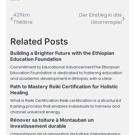
4211km
Der Einstieg in das
Post
Théâtre
Gitarrenspiel
navigation
Related Posts
Building a Brighter Future with the Ethiopian
Education Foundation
Commitment to Educational AdvancementThe Ethiopian
Education Foundation is dedicated to fostering education
and academic development in Ethiopia, with a clear…
Path to Mastery Reiki Certification for Holistic
Healing
What is Reiki Certification Reiki certification is a structured
training process that enables individuals to harness and
channel universal energy…
Rénover sa toiture à Montauban un
investissement durable
L’importance de la rénovation de toiture à MontaubanLa