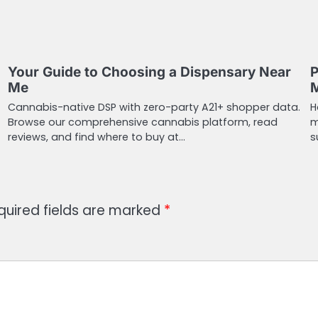
Your Guide to Choosing a Dispensary Near
P
Me
M
Cannabis-native DSP with zero-party A21+ shopper data.
H
Browse our comprehensive cannabis platform, read
m
reviews, and find where to buy at…
s
quired fields are marked
*