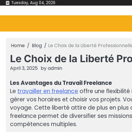
Skip
Tuesday, Aug 04, 2026
to
content
Home
Blog
Le Choix de la Liberté Professionnell
Le Choix de la Liberté Pr
April 3, 2025
by
admin
Les Avantages du Travail Freelance
Le
travailler en freelance
offre une flexibili
gérer vos horaires et choisir vos projets. V
voyage. Cette liberté attire de plus en plus 
freelance permet de diversifier ses mission
compétences multiples.