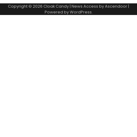
Copyright © 2026
Cloak Candy
| News Access by
Ascendoor
|
Powered by
WordPress
.