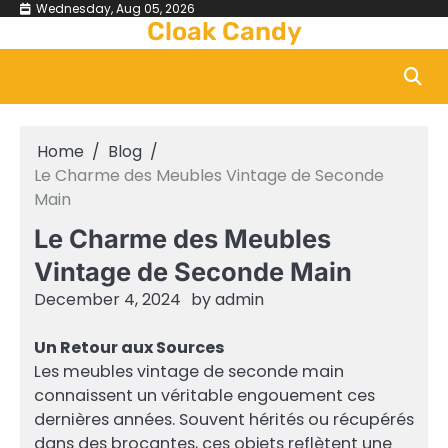
Skip
Wednesday, Aug 05, 2026
Cloak Candy
to
content
Home
Blog
Le Charme des Meubles Vintage de Seconde
Main
Le Charme des Meubles
Vintage de Seconde Main
December 4, 2024
by
admin
Un Retour aux Sources
Les meubles vintage de seconde main
connaissent un véritable engouement ces
dernières années. Souvent hérités ou récupérés
dans des brocantes, ces objets reflètent une