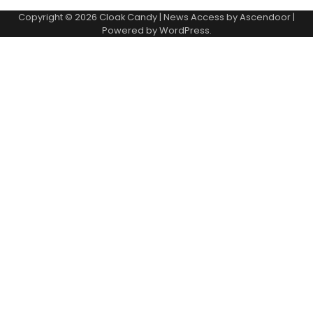
Copyright © 2026
Cloak Candy
| News Access by
Ascendoor
|
Powered by
WordPress
.