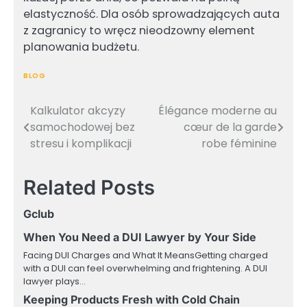
elastyczność. Dla osób sprowadzających auta
z zagranicy to wręcz nieodzowny element
planowania budżetu.
BLOG
Kalkulator akcyzy
Élégance moderne au
Post
samochodowej bez
cœur de la garde
navigation
stresu i komplikacji
robe féminine
Related Posts
Gclub
When You Need a DUI Lawyer by Your Side
Facing DUI Charges and What It MeansGetting charged
with a DUI can feel overwhelming and frightening. A DUI
lawyer plays…
Keeping Products Fresh with Cold Chain