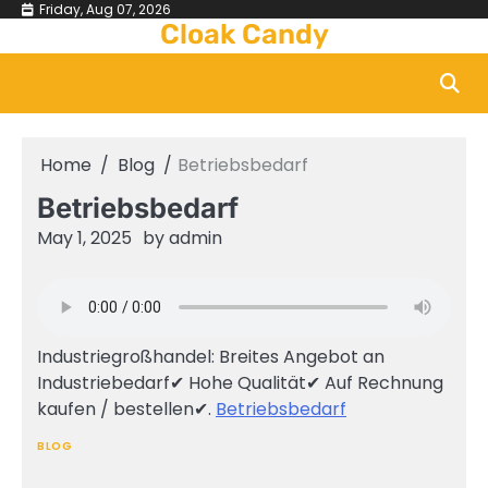
Skip
Friday, Aug 07, 2026
Cloak Candy
to
content
Home
Blog
Betriebsbedarf
Betriebsbedarf
May 1, 2025
by
admin
Industriegroßhandel: Breites Angebot an
Industriebedarf✔ Hohe Qualität✔ Auf Rechnung
kaufen / bestellen✔.
Betriebsbedarf
BLOG