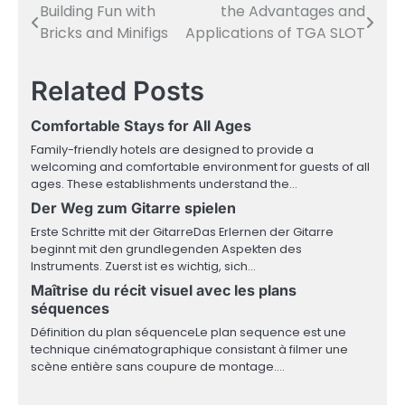
Building Fun with
the Advantages and
Post
Bricks and Minifigs
Applications of TGA SLOT
navigation
Related Posts
Comfortable Stays for All Ages
Family-friendly hotels are designed to provide a
welcoming and comfortable environment for guests of all
ages. These establishments understand the…
Der Weg zum Gitarre spielen
Erste Schritte mit der GitarreDas Erlernen der Gitarre
beginnt mit den grundlegenden Aspekten des
Instruments. Zuerst ist es wichtig, sich…
Maîtrise du récit visuel avec les plans
séquences
Définition du plan séquenceLe plan sequence est une
technique cinématographique consistant à filmer une
scène entière sans coupure de montage.…